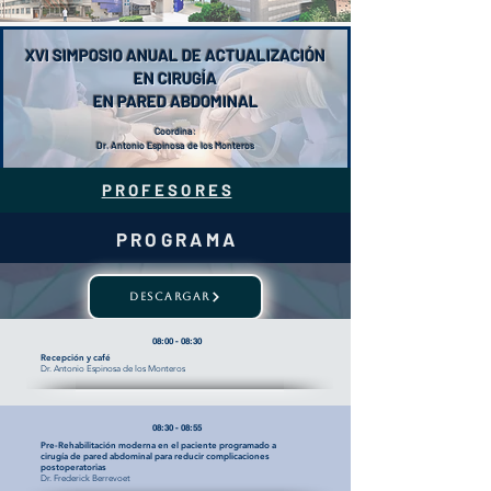
XVI SIMPOSIO ANUAL DE ACTUALIZACIÓN
EN CIRUGÍA
EN PARED ABDOMINAL
Coordina:
Dr. Antonio Espinosa de los Monteros
P R O F E S O R E S
P R O G R A M A
DESCARGAR
08:00 - 08:30
Recepción y café
Dr. Antonio Espinosa de los Monteros
08:30 - 08:55
Pre-Rehabilitación moderna en el paciente programado a
cirugía de pared abdominal para reducir complicaciones
postoperatorias
Dr. Frederick Berrevoet