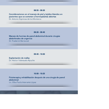
08:55 - 09:20
Consideraciones en el manejo de piel y tejidos blandos en
pacientes que se someten a hernioplastias abiertas
Dr. Antonio Espinosa de los Monteros
09:20 - 09:40
Manejo de hernias de pared abdominal durante cirugías
abdominales de urgencia
Dr. Frederick Berrevoet
09:40 - 10:00
Explantación de mallas
Dr. Héctor Valenzuela Alpuche
10:00 - 10:25
Fisioterapia y rehabilitación después de una cirugía de pared
abdominal
Lic. Elba Paola Interrante López
10:25 - 10:55
R e c e s o
10:55 - 11:15