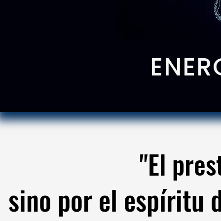
ENER
"El pres
"El pres
sino por el espíritu 
sino por el espíritu 