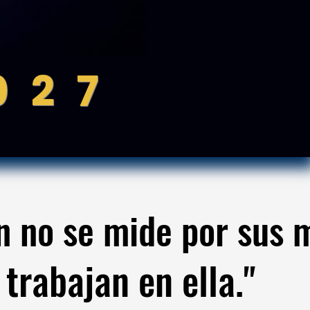
0 2 7
ón no se mide por sus 
ón no se mide por sus 
 trabajan en ella."
 trabajan en ella."