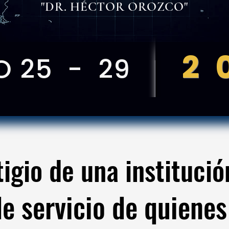
"DR. HÉCTOR OROZCO"
2 
O 25 - 29
tigio de una instituci
tigio de una instituci
de servicio de quienes
de servicio de quienes