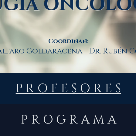
UGÍA ONCOLÓ
Coordinan:
Alfaro Goldaracena - Dr. Rubén 
P R O F E S O R E S
P R O G R A M A