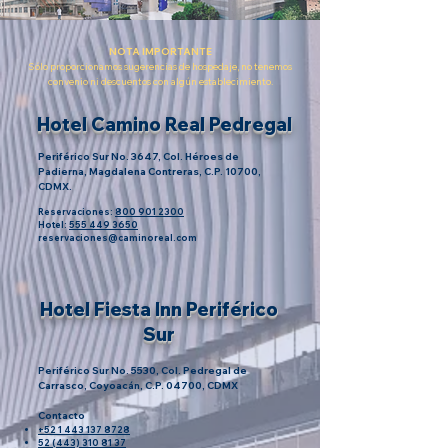
NOTA IMPORTANTE
Sólo proporcionamos sugerencias de hospedaje, no tenemos
convenio ni descuentos con algún establecimiento.
Hotel Camino Real Pedregal
Periférico Sur No. 3647, Col. Héroes de
Padierna, Magdalena Contreras,
C.P. 10700,
CDMX.
Reservaciones:
800 901 2300
Hotel:
555 449 3650
reservaciones@caminoreal.com
Hotel Fiesta Inn Periférico
Sur
Periférico Sur No. 5530,
Col. Pedregal de
Carrasco,
Coyoacán,
C.P. 04700, CDMX
Contacto
+52 1 443 137 8728
52 (443) 310 81 37