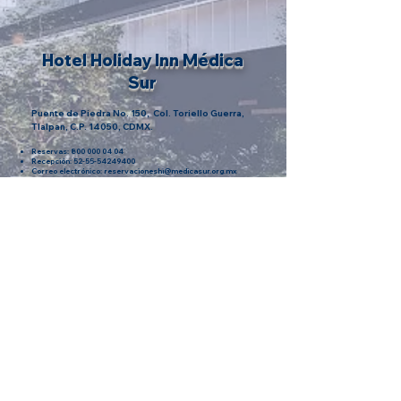
Hotel Holiday Inn Médica
Sur
Puente de Piedra No. 150, Col. Toriello Guerra,
Tlalpan, C.P. 14050, CDMX.
Reservas:
800 000 04 04
Recepción:
52-55-54249400
Correo electrónico:
reservacioneshi@medicasur.org.mx
Hotel Paraíso Radisson
Perisur
Cúspide 53, Col. Parques del Pedregal, Tlalpan,
C.P. 14010, CDMX.
Reservaciones:
800 007 3845
,
55 1948 7806