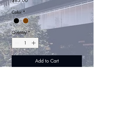
Price
$85.00
Color
*
Quantity
*
Add to Cart
Soy la descripción de un producto. Soy el 
lugar ideal para agregar detalles sobre tu 
producto, así como tamaño, materiales, 
instrucciones de cuidado y de limpieza.
INFORMACIÓN DE
PRODUCTO