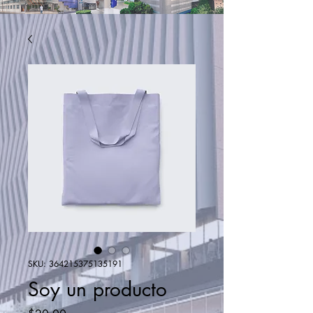
SKU: 364215375135191
Soy un producto