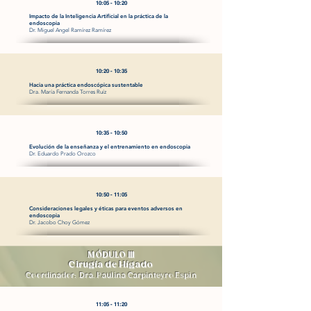
10:05 - 10:20
Impacto de la Inteligencia Artificial en la práctica de la
endoscopia
Dr. Miguel Angel Ramírez Ramírez
10:20 - 10:35
Hacia una práctica endoscópica sustentable
Dra. María Fernanda Torres Ruíz
10:35 - 10:50
Evolución de la enseñanza y el entrenamiento en endoscopia
Dr. Eduardo Prado Orozco
10:50 - 11:05
Consideraciones legales y éticas para eventos adversos en
endoscopia
Dr. Jacobo Choy Gómez
MÓDULO III
Cirugía de Hígado
Coordinador: Dra. Paulina Carpinteyro Espin
11:05 - 11:20