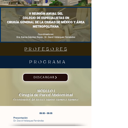
V REUNIÓN ANUAL DEL
COLEGIO DE ESPECIALISTAS EN
CIRUGÍA GENERAL DE LA CIUDAD DE MÉXICO Y ÁREA
METROPOLITANA
Coordinadores:
Dra. Karina Sánchez Reyes - Dr. David Velázquez Fernández
P R O F E S O R E S
P R O G R A M A
DESCARGAR
MÓDULO I
Cirugía de Pared Abdominal
Coordinador: Dr. Moisés Marino Ramírez Ramírez
09:00 - 09:05
Presentación
Dr. David Velázquez Fernández