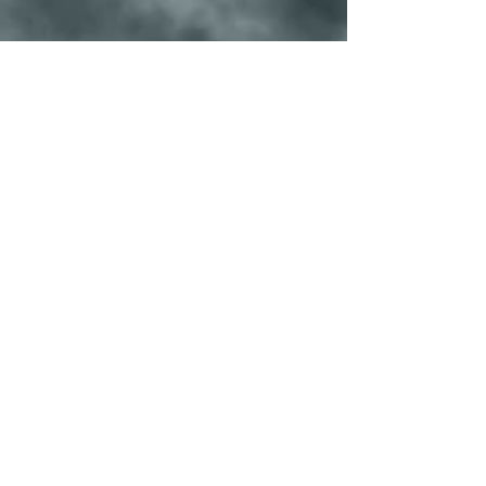
P R O F E S O R E S