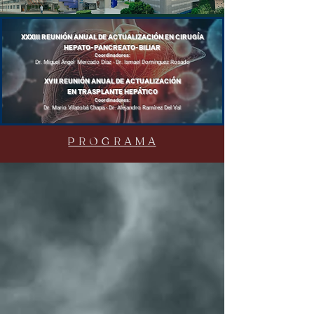
XXXIII REUNIÓN ANUAL DE ACTUALIZACIÓN EN CIRUGÍA
HEPATO-PANCREATO-BILIAR
Coordinadores:
Dr. Miguel Ángel Mercado Díaz - Dr. Ismael Domínguez Rosado
XVII REUNIÓN ANUAL DE ACTUALIZACIÓN
EN TRASPLANTE HEPÁTICO
Coordinadores:
Dr. Mario Vilatobá Chapa - Dr. Alejandro Ramírez Del Val
P R O G R A M A